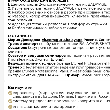
В РАМКАХ ДЕМО ДНЯ ВАС ЖДЕТ:
1:
Демонстрация 2-ух коммерческих техник BALAYAGE.​
2:
Изучение основ техник BALAYAGE (грамотное исполне
3:
Разбор основных нюансов в работе при создании тех
4:
Разбор 6 колоритов внешности клиента и правиль
тонирования.​
5:
Адаптация техники разделения под форму стрижки.​
6:
Разбор типичных ошибок в технике.
О СТИЛИСТЕ
Мария Давыдова
​
vk.com/guru.balayage
​
Россия, Санк
Тренер-эксперт
по обучению техники BALAYAGE, SHATU
Создатель
безупречных рецептов тонирования с учето
клиента.​
Соавтор и ведущая семинаров
по техникам расcветле
ИнстаТехники, Эксперт Блонд).​
Ведущая прямых эфиров
бренда L'Oréal Professionnel Pa
Тренер
с 14-летним опытом ведения групповых семин
бренда L'Oréal Professionnel Paris.​ Имеет обширный оп
инструментами​ для BALAYAGE​.
Призер
Style&Color Trop
Вы изучите
европейскую (мировую) систему колористки, по ко
специалисты в Лондоне, Милане, Париже и в России
систему определения природного колорита внешно
этапы диагностики и тестирования;