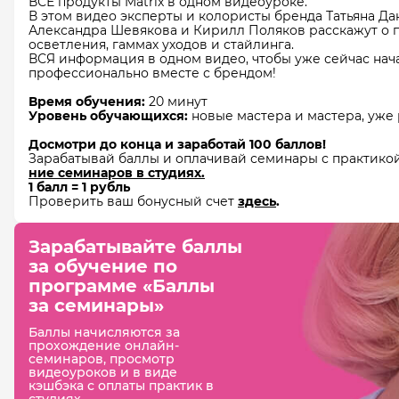
ВСЕ продукты Matrix в одном видеоуроке.
В этом видео эксперты и колористы бренда Татьяна Да
Александра Шевякова и Кирилл Поляков расскажут о 
осветления, гаммах уходов и стайлинга.
ВСЯ информация в одном видео, чтобы уже сейчас нача
профессионально вместе с брендом!
Время обучения:
20 минут
Уровень обучающихся:
новые мастера и мастера, уже
Досмотри до конца и заработай 100 баллов!
Зарабатывай баллы и оплачивай семинары с практикой 
ние семинаров в студиях.
1 балл = 1 рубль
Проверить ваш бонусный счет
здесь
.
Зарабатывайте баллы
за обучение
по
программе «Баллы
за семинары»
Баллы начисляются за
прохождение онлайн-
семинаров, просмотр
видеоуроков и в виде
кэшбэка с оплаты практик в