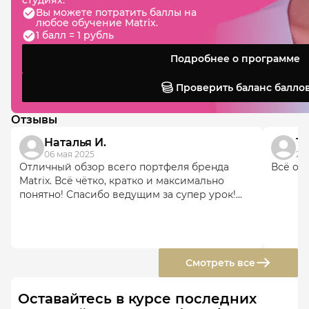
студиях.
Вы можете потратить баллы на
любое обучение Matrix.
1 балл = 1 рубль
Подробнее о программе
Проверить баланс балло
Отзывы
Наталья И.
Та
06 мая 2025
28
Отличный обзор всего портфеля бренда
Всё оч
Matrix. Всё чётко, кратко и максимально
понятно! Спасибо ведущим за супер урок!
Рекомендую каждому к просмотру!
Смотреть все
Оставайтесь в курсе последних