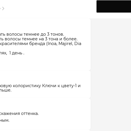
ь волосы темнее до 3 тонов.
 волосы темнее на 3 тона и более.
расителями бренда (Inoa, Majirel, Dia
ях, 1 день .
зовую колористику Ключи к цвету-1 и
альше.
скажения оттенка.
ным.