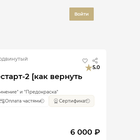
Войти
одвинутый
5.0
старт-2 [как вернуть
мнение" и "Предокраска"
Оплата частями
Сертификат
6 000 ₽