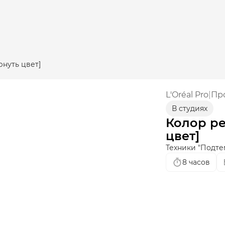
рнуть цвет]
L'Oréal Pro
|
Пр
В студиях
Колор ре
цвет]
Техники "Подте
8 часов