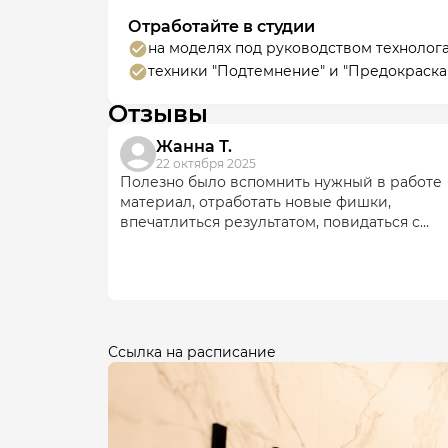
Отработайте в студии
на моделях под руководством технолог
техники "Подтемнение" и "Предокраска"
Отзывы
Жанна Т.
22 октября 2025
Полезно было вспомнить нужный в работе
материал, отработать новые фишки,
впечатлиться результатом, повидаться с
нашим любимым, очень профессионально
грамотным и опытным технологом -
Светланой! Супер!
Ссылка на расписание