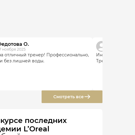
едотова О.
Елена П.
7 ноября 2025
12 марта 2026
а отличный тренер! Профессионально,
Информативно, п
 и без лишней воды.
Тренер на высоте
Смотреть все
 курсе последних
емии L’Oreal