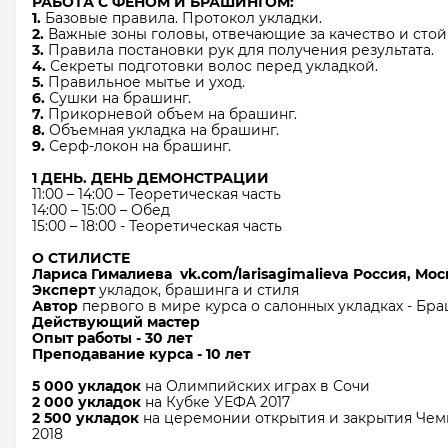
РАБОТА С ФЕНОМ И БРАШИНГОМ:
1.
Базовые правила. Протокол укладки.
2.
Важные зоны головы, отвечающие за качество и стой
3.
Правила постановки рук для получения результата.
4.
Секреты подготовки волос перед укладкой.
5.
Правильное мытье и уход.
6.
Сушки на брашинг.
7.
Прикорневой объем на брашинг.
8.
Объемная укладка на брашинг.
9.
Серф-локон на брашинг.
1 ДЕНЬ. ДЕНЬ ДЕМОНСТРАЦИИ
11:00 – 14:00 – Теоретическая часть
14:00 – 15:00 – Обед
15:00 – 18:00 - Теоретическая часть
О СТИЛИСТЕ
Лариса​
Гималиева​
vk.com/larisagimalieva
Россия, Мос
Эксперт
укладок, брашинга и стиля
Автор
первого в мире курса о салонных укладках - Бр
Действующий мастер​
Опыт работы - 30 лет​
Преподавание курса - 10 лет​
5 000 укладок
на Олимпийских играх в Сочи​
2 000 укладок
на
Кубке УЕФА 2017​
2 500 укладок
на церемонии открытия и закрытия Чем
2018​