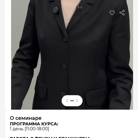
L'Oréal Pro
|
Эксперт
В студиях
BRUSH ONLY 1 день демо. Лариса
Гималиева
авторский семинар по системе быстрых
салонных укладок
7 часов
Оплата частями
Сертификат
25 000 ₽
Оставить заявку
О семинаре
ПРОГРАММА КУРСА:
1 день [11:00-18:00]