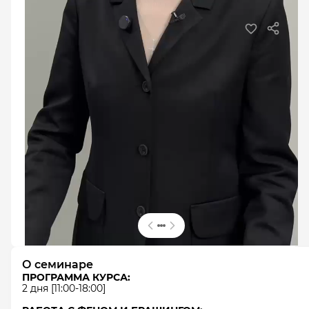
L'Oréal Pro
|
Эксперт
В студиях
BRUSH ONLY 2 дня демо +
практика. Лариса Гималиева
авторский семинар по системе быстрых
салонных укладок
2 дня
Оплата частями
Сертификат
40 000 ₽
Оставить заявку
О семинаре
ПРОГРАММА КУРСА:
2 дня [11:00-18:00]