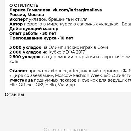
О СТИЛИСТЕ
Лариса​
Гималиева​
vk.com/larisagimalieva
Россия, Москва
Эксперт
укладок, брашинга и стиля
Автор
первого в мире курса о салонных укладках - Бр
Действующий мастер​
Опыт работы - 30 лет​
Преподавание курса - 10 лет​
5 000 укладок
на Олимпийских играх в Сочи​
2 000 укладок
на
Кубке УЕФА 2017​
2 500 укладок
на церемонии открытия и закрытия Чем
2018​
Стилист
проектов: «Голос», «Ледниковый период», «Фаб
«Цирк со звездами», Moscow Fashion Week, к/ф «Стиля
Участница
подиумных показов и съемок​ для ведущих г
Elle, Officiel, OK!, Hello, Via и др.​
Отзывы
Отзывов пока нет