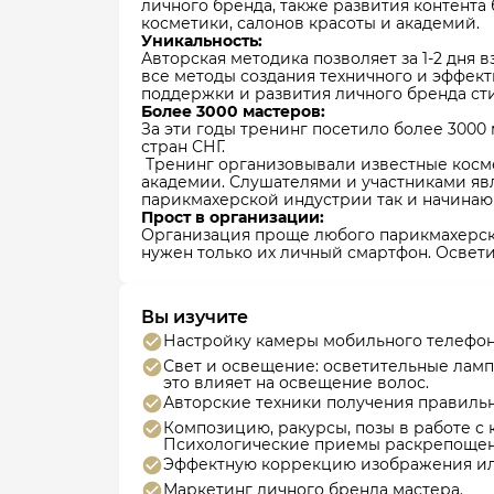
личного бренда, также развития контент
косметики, салонов красоты и академий.
Уникальность:
Авторская методика позволяет за 1-2 дня
все методы создания техничного и эффект
поддержки и развития личного бренда ст
Более 3000 мастеров:
За эти годы тренинг посетило более 3000
стран СНГ.
Тренинг организовывали известные косме
академии. Слушателями и участниками яв
парикмахерской индустрии так и начин
Прост в организации:
Организация проще любого парикмахерско
нужен только их личный смартфон. Освет
Вы изучите
Настройку камеры мобильного телефон
Свет и освещение: осветительные ламп
это влияет на освещение волос.
Авторские техники получения правильн
Композицию, ракурсы, позы в работе с
Психологические приемы раскрепощен
Эффектную коррекцию изображения ил
Маркетинг личного бренда мастера.