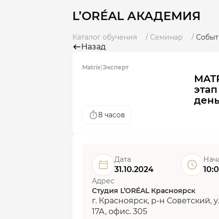
L’ORÉAL АКАДЕМИЯ
Каталог обучения
Семинар
Событ
Назад
Matrix
|
Эксперт
MATR
этап
ден
8 часов
Дата
Нач
31.10.2024
10:
Адрес
Студия L’ORÉAL Красноярск
г. Красноярск, р-н Советский, 
17А, офис. 305