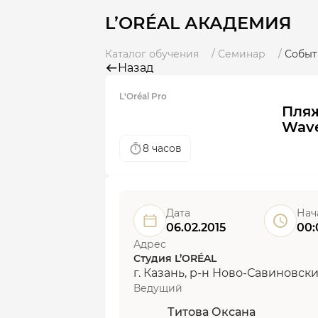
L’ORÉAL АКАДЕМИЯ
Каталог обучения
Семинар
Событ
Назад
L'Oréal Pro
Пля
Wave
8 часов
Дата
Нач
06.02.2015
00:
Адрес
Студия L’ORÉAL
г. Казань, р-н Ново-Савиновски
Ведущий
Титова Оксана