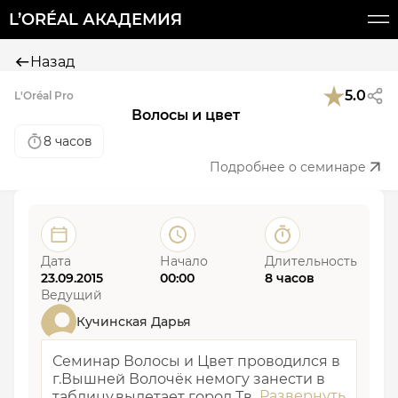
L’ORÉAL АКАДЕМИЯ
Назад
5.0
L'Oréal Pro
Волосы и цвет
8 часов
Подробнее о семинаре
Дата
Начало
Длительность
23.09.2015
00:00
8 часов
Ведущий
Кучинская Дарья
Семинар Волосы и Цвет проводился в
г.Вышней Волочёк немогу занести в
таблицу,вылетает город Тверь