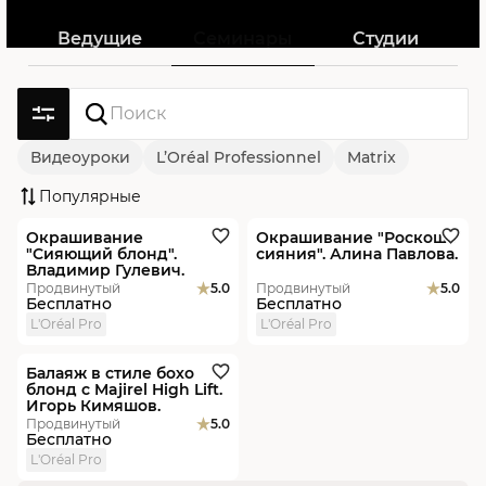
Ведущие
Семинары
Студии
Видеоуроки
L’Oréal Professionnel
Matrix
Окрашивание
Психология
Стрижки
Популярные
Видеоурок
Новинка
Видеоурок
Новинка
Укладки
Уход и стайлинг
Новинки
Окрашивание
Окрашивание "Роскошь
"Сияющий блонд".
сияния". Алина Павлова.
Владимир Гулевич.
Продвинутый
5.0
Продвинутый
5.0
Бесплатно
Бесплатно
L'Oréal Pro
L'Oréal Pro
Видеоурок
Балаяж в стиле бохо
блонд с Majirel High Lift.
Игорь Кимяшов.
Продвинутый
5.0
Бесплатно
L'Oréal Pro