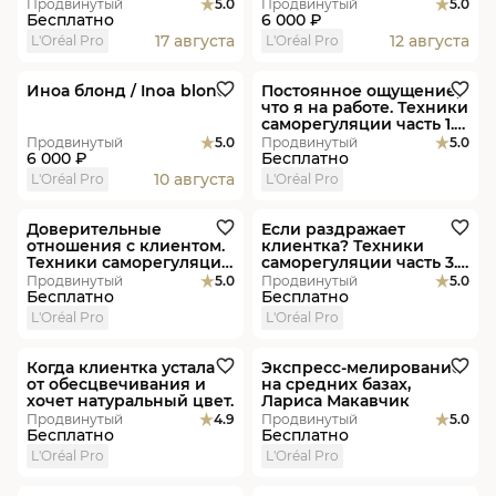
Продвинутый
5.0
Продвинутый
5.0
Бесплатно
6 000 ₽
17 августа
12 августа
L'Oréal Pro
L'Oréal Pro
В студиях
Пакет
Видеоурок
Иноа блонд / Inoa blond
Постоянное ощущение,
что я на работе. Техники
саморегуляции часть 1.
Елена Кузина и Алексей
Продвинутый
5.0
Продвинутый
5.0
Нагорский.
6 000 ₽
Бесплатно
10 августа
L'Oréal Pro
L'Oréal Pro
Видеоурок
Видеоурок
Доверительные
Если раздражает
отношения с клиентом.
клиентка? Техники
Техники саморегуляции
саморегуляции часть 3.
часть 2. Елена Кузина и
Елена Кузина и Сергей
Продвинутый
5.0
Продвинутый
5.0
Полина Рудаева.
Дорохов.
Бесплатно
Бесплатно
L'Oréal Pro
L'Oréal Pro
Видеоурок
Видеоурок
Когда клиентка устала
Экспресс-мелирование
от обесцвечивания и
на средних базах,
хочет натуральный цвет.
Лариса Макавчик
Продвинутый
4.9
Продвинутый
5.0
Бесплатно
Бесплатно
L'Oréal Pro
L'Oréal Pro
Видеоурок
Видеоурок