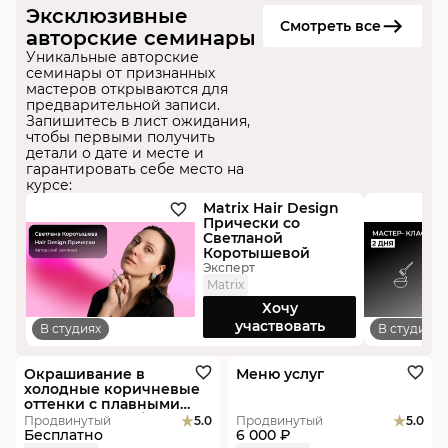
Эксклюзивные
Смотреть все
авторские семинары
Уникальные авторские
семинары от признанных
мастеров открываются для
предварительной записи.
Запишитесь в лист ожидания,
чтобы первыми получить
детали о дате и месте и
гарантировать себе место на
курсе:
Matrix Hair Design
Прически со
Светланой
Коротышевой
Эксперт
Matrix
Хочу
участвовать
В студиях
В студиях
Видеоурок
В студиях
Окрашивание в
Меню услуг
холодные коричневые
оттенки с плавными
переходами и бликами.
Продвинутый
5.0
Продвинутый
5.0
Александр Масловский.
Бесплатно
6 000 ₽