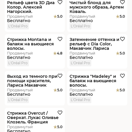
Рельеф цвета 3D Диа
Чистый блонд для
Колор. Алексей
мужского образа, Артем
Нагорский.
Коваль.
Продвинутый
5.0
Продвинутый
5.0
Бесплатно
Бесплатно
L'Oréal Pro
L'Oréal Pro
Видеоурок
Видеоурок
Стрижка Montana и
Затемнение оттенка и
балаяж на вьющиеся
рельеф с Dia Color,
волосы.
Макавчик Лариса
Продвинутый
4.8
Продвинутый
5.0
Бесплатно
Бесплатно
L'Oréal Pro
L'Oréal Pro
Видеоурок
Видеоурок
Выход из темного при
Стрижка "Madeley" и
помощи красителя,
балаяж на вьющиеся
Лариса Макавчик
волосы.
Продвинутый
5.0
Продвинутый
5.0
Бесплатно
Бесплатно
L'Oréal Pro
L'Oréal Pro
Видеоурок
Стрижка Overcut /
Оверкат. Лукас Оливье
Клозель. Франция
Продвинутый
5.0
Бесплатно