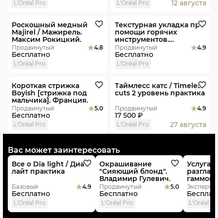
12 августа
L'Oréal Pro
L'Oréal Pro
Видеоурок
Видеоурок
Роскошный медный
Текстурная укладка при
Majirel / Мажирель.
помощи горячих
Максим Рокицкий.
инструментов.
Александр Масловский.
Продвинутый
4.8
Продвинутый
4.9
Бесплатно
Бесплатно
L'Oréal Pro
L'Oréal Pro
Видеоурок
В студиях
Короткая стрижка
Таймлесс катс / Timeless
Boyish [стрижка под
cuts 2 уровень практика
мальчика]. Франция.
Продвинутый
5.0
Продвинутый
4.9
Бесплатно
17 500 ₽
27 августа
L'Oréal Pro
L'Oréal Pro
В студиях
Новинка
Видеоурок
Новинка
Видеоур
Вас может заинтересовать
Все о Dia light / Диа
Окрашивание
Услуга 
лайт практика
"Сияющий блонд".
разглаж
Владимир Гулевич.
гаммой 
Альфа Сл
Базовый
4.9
Продвинутый
5.0
Эксперт
Alpha Sl
Бесплатно
Бесплатно
Бесплат
L'Oréal Pro
L'Oréal Pro
L'Oréal Pr
Видеоурок
В студиях