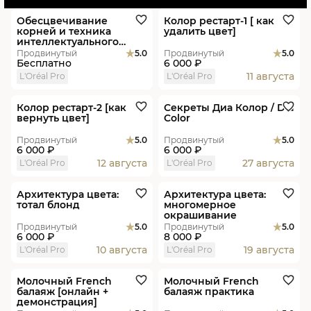
Обесцвечивание
Колор рестарт-1 [ как
корней и техника
удалить цвет]
интеллектуального
тонирования. Марина
Продвинутый
5.0
Продвинутый
5.0
Новоселова.
Бесплатно
6 000 ₽
11 августа
L'Oréal Pro
L'Oréal Pro
В студиях
В студиях
Колор рестарт-2 [как
Секреты Диа Колор / Dia
вернуть цвет]
Color
Продвинутый
5.0
Продвинутый
5.0
6 000 ₽
6 000 ₽
12 августа
27 августа
L'Oréal Pro
L'Oréal Pro
В студиях
Новинка
Пакет
В студиях
Новинка
Архитектура цвета:
Архитектура цвета:
тотал блонд
многомерное
окрашивание
Продвинутый
5.0
Продвинутый
5.0
6 000 ₽
8 000 ₽
10 августа
19 августа
L'Oréal Pro
L'Oréal Pro
Онлайн
В студиях
Пакет
Молочный French
Молочный French
балаяж [онлайн +
балаяж практика
демонстрация]