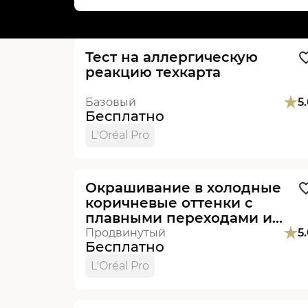
Видеоурок
Тест на аллергическую
реакцию техкарта
Базовый
5
Бесплатно
L'Oréal Pro
Видеоурок
Окрашивание в холодные
коричневые оттенки с
плавными переходами и
бликами. Александр
Продвинутый
5
Бесплатно
Масловский.
L'Oréal Pro
Видеоурок