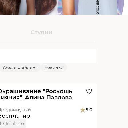
Студии
Уход и стайлинг
Новинки
Видеоурок
Новинка
Окрашивание "Роскошь
сияния". Алина Павлова.
Продвинутый
5.0
Бесплатно
L'Oréal Pro