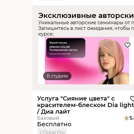
Эксклюзивные авторск
Уникальные авторские семинары от 
Запишитесь в лист ожидания, чтобы п
курсе:
В студиях
Видеоурок
Новинка
Услуга "Сияние цвета" с
красителем-блеском Dia light
/ Диа лайт
Базовый
5
Бесплатно
L'Oréal Pro