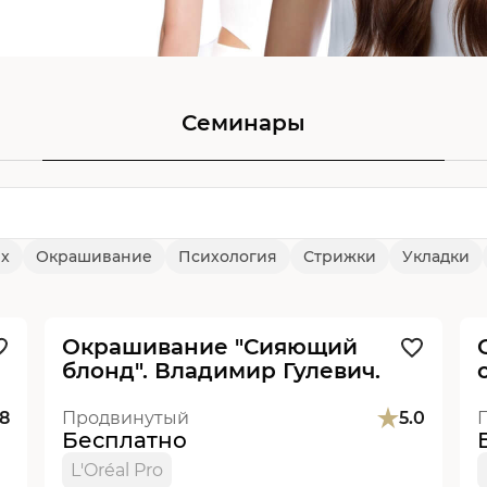
Семинары
ix
Окрашивание
Психология
Стрижки
Укладки
Видеоурок
Новинка
Окрашивание "Сияющий
блонд". Владимир Гулевич.
.8
Продвинутый
5.0
Бесплатно
L'Oréal Pro