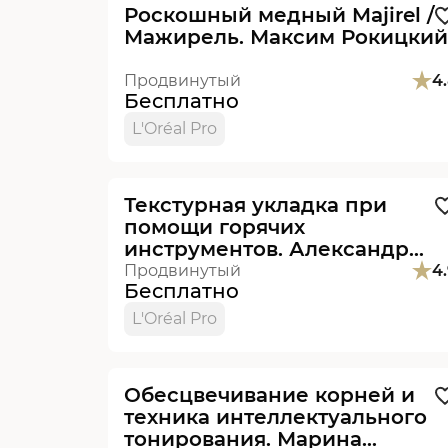
Роскошный медный Majirel /
Мажирель. Максим Рокицкий
Продвинутый
4
Бесплатно
L'Oréal Pro
Видеоурок
Текстурная укладка при
помощи горячих
инструментов. Александр
Масловский.
Продвинутый
4
Бесплатно
L'Oréal Pro
Видеоурок
Обесцвечивание корней и
техника интеллектуального
тонирования. Марина