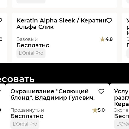
Видеоурок
Новинка
Keratin Alpha Sleek / Кератин
Альфа Слик
.0
Базовый
4.8
Бесплатно
L'Oréal Pro
Видеоурок
Новинка
Виде
есовать
Окрашивание "Сияющий
Услу
блонд". Владимир Гулевич.
разг
Кера
Alpha
9
Продвинутый
5.0
Экспе
Бесплатно
Бесп
L'Oréal Pro
L'Oré