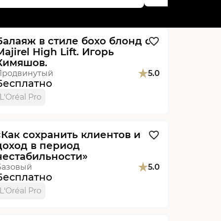
Видеоурок
Балаяж в стиле бохо блонд с
Majirel High Lift. Игорь
Кимяшов.
Продвинутый
5.0
Бесплатно
L'Oréal Pro
Видеоурок
Новинка
«Как сохранить клиентов и
доход в период
нестабильности»
Базовый
5.0
Бесплатно
L'Oréal Pro
Видеоурок