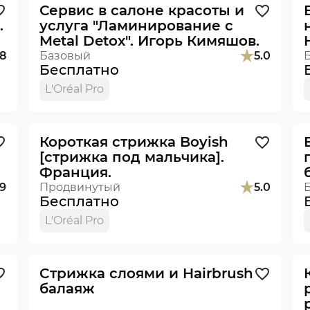
Сервис в салоне красоты и
.
услуга "Ламинирование с
Metal Detox". Игорь Кимяшов.
.8
Базовый
5.0
Бесплатно
L'Oréal Pro
Видеоурок
Короткая стрижка Boyish
[стрижка под мальчика].
Франция.
.9
Продвинутый
5.0
Бесплатно
L'Oréal Pro
Видеоурок
Cтрижка слоями и Hairbrush
балаяж