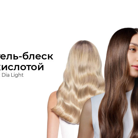
тель-блеск
кислотой
Dia Light