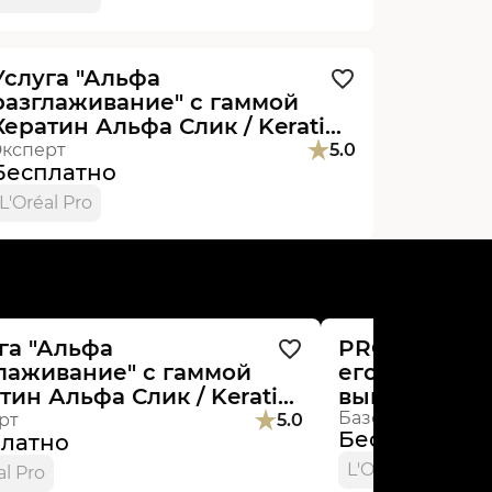
Видеоурок
Новинка
Услуга "Альфа
разглаживание" с гаммой
Кератин Альфа Слик / Keratin
Alpha Sleek..
Эксперт
5.0
Бесплатно
L'Oréal Pro
оурок
Новинка
Онлайн
Новин
га "Альфа
PRO клиента
лаживание" с гаммой
его истинны
тин Альфа Слик / Keratin
выгореть за
 Sleek..
Базовый
рт
5.0
Бесплатно
латно
L'Oréal Pro
al Pro