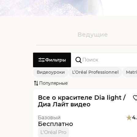
Ведущие
Фильтры
Видеоуроки
L’Oréal Professionnel
Matr
Видеоурок
Новинка
Популярные
Все о красителе Dia light /
Диа Лайт видео
Базовый
4
Бесплатно
L'Oréal Pro