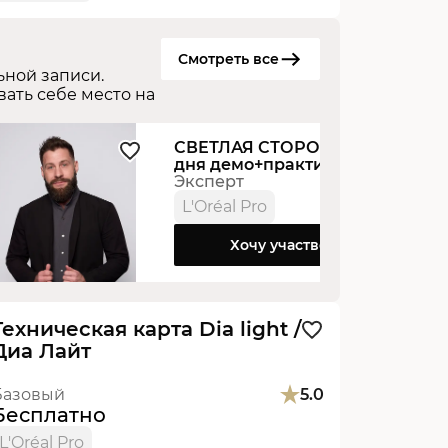
Смотреть все
ной записи.
вать себе место на
СВЕТЛАЯ СТОРОНА 2.0. 2
дня демо+практика. Артем
Коваль.
Эксперт
L'Oréal Pro
Хочу участвовать
Видеоурок
Новинка
Техническая карта Dia light /
Диа Лайт
Базовый
5.0
Бесплатно
L'Oréal Pro