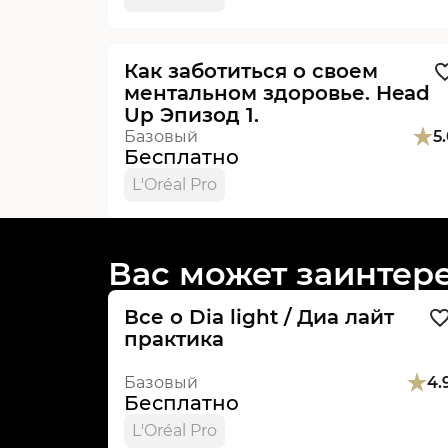
Видеоурок
Как заботиться о своем
ментальном здоровье. Head
Up Эпизод 1.
Базовый
5
Бесплатно
L'Oréal Pro
В студиях
Новинка
Вас может заинтер
Все о Dia light / Диа лайт
практика
Базовый
4.
Бесплатно
L'Oréal Pro