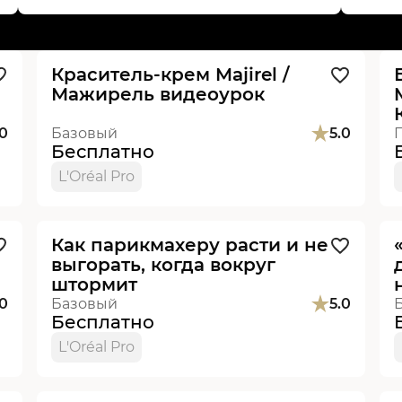
Видеоурок
Краситель-крем Majirel /
Мажирель видеоурок
.0
Базовый
5.0
Бесплатно
L'Oréal Pro
Видеоурок
Новинка
Как парикмахеру расти и не
выгорать, когда вокруг
штормит
.0
Базовый
5.0
Бесплатно
L'Oréal Pro
Видеоурок