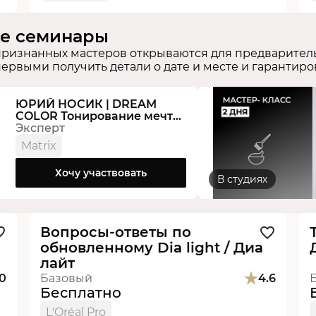
ие семинары
признанных мастеров открываются для предваритель
ервыми получить детали о дате и месте и гарантиро
ЮРИЙ НОСИК | DREAM
COLOR Тонирование мечты
Мастер-класс Практика
Эксперт
Matrix
Хочу участвовать
В студиях
Видеоурок
Новинка
Вопросы-ответы по
обновленному Dia light / Диа
лайт
.0
Базовый
4.6
Бесплатно
L'Oréal Pro