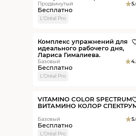
Новоселова.
Продвинутый
5
Бесплатно
L'Oréal Pro
Видеоурок
Комплекс упражнений для
идеального рабочего дня,
Лариса Гималиева.
Базовый
4
Бесплатно
L'Oréal Pro
Видеоурок
VITAMINO COLOR SPECTRUM /
ВИТАМИНО КОЛОР СПЕКТРУ
Базовый
5
Бесплатно
L'Oréal Pro