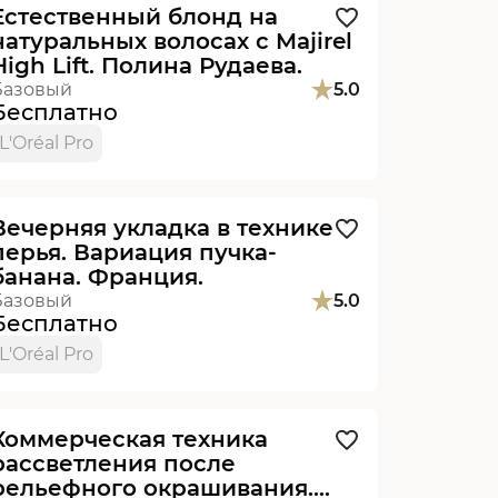
Естественный блонд на
натуральных волосах с Majirel
High Lift. Полина Рудаева.
Базовый
5.0
Бесплатно
L'Oréal Pro
Видеоурок
Вечерняя укладка в технике
перья. Вариация пучка-
банана. Франция.
Базовый
5.0
Бесплатно
L'Oréal Pro
Видеоурок
Коммерческая техника
рассветления после
рельефного окрашивания.