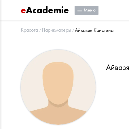
e
Academie
Меню
Красота
Парикмахеры
Айвазян Кристина
Айвазя