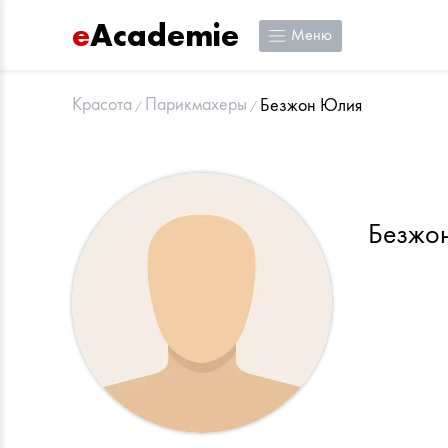
e
Academie
Меню
Красота
Парикмахеры
Безжон Юлия
Безжо