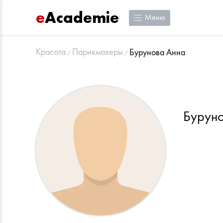
e
Academie
Меню
Красота
Парикмахеры
Бурунова Анна
Бурун