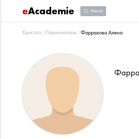
e
Academie
Меню
Красота
Парикмахеры
Фаррахова Алена
Фарра