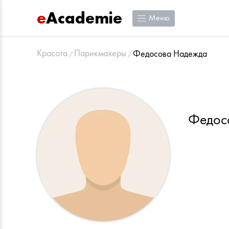
e
Academie
Меню
Красота
Парикмахеры
Федосова Надежда
Федос