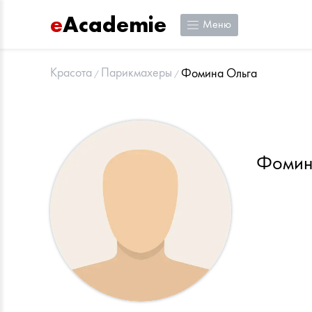
e
Academie
Меню
Красота
Парикмахеры
Фомина Ольга
Фомин