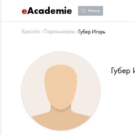
e
Academie
Меню
Красота
Парикмахеры
Губер Игорь
Губер 