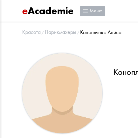
e
Academie
Меню
Красота
Парикмахеры
Коноплянко Алиса
Конопл