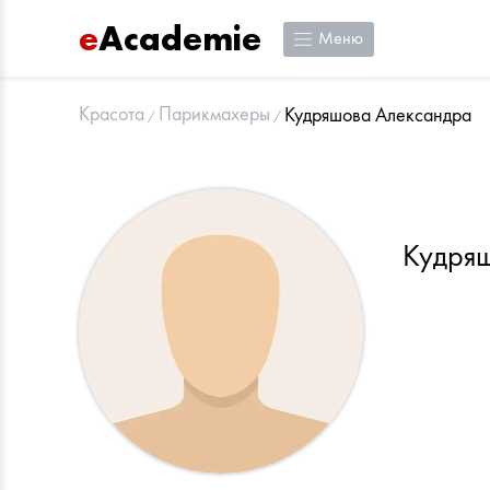
e
Academie
Меню
Красота
Парикмахеры
Кудряшова Александра
Кудря