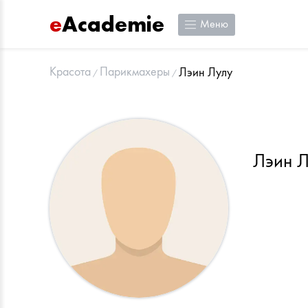
e
Academie
Меню
Красота
Парикмахеры
Лэин Лулу
Лэин Л