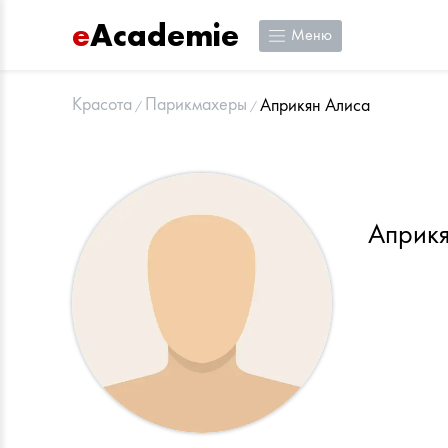
e
Academie
Меню
Красота
Парикмахеры
Априкян Алиса
Априкя