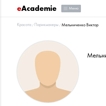
e
Academie
Меню
Красота
Парикмахеры
Мельниченко Виктор
Мельни