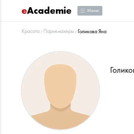
e
Academie
Меню
Красота
Парикмахеры
Голикова Яна
Голико