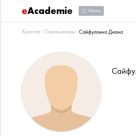
e
Academie
Меню
Красота
Парикмахеры
Сайфуллина Диана
Сайфу