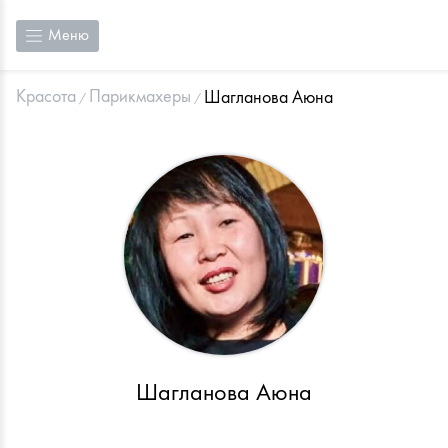
Меню
Красота
Парикмахеры
Шагланова Аюна
Шагланова Аюна