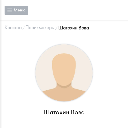
Меню
Красота
Парикмахеры
Шатохин Вова
Шатохин Вова