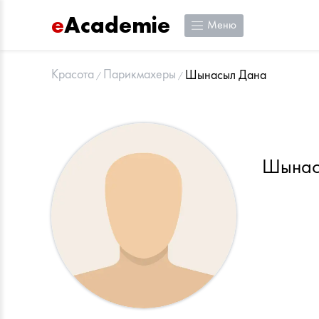
e
Academie
Меню
Красота
Парикмахеры
Шынасыл Дана
Шынас