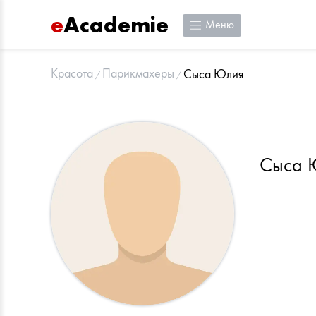
e
Academie
Меню
Красота
Парикмахеры
Сыса Юлия
Сыса 