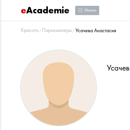
e
Academie
Меню
Красота
Парикмахеры
Усачева Анастасия
Усачев