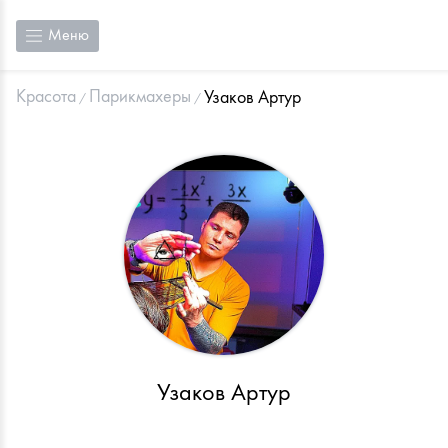
Меню
Красота
Парикмахеры
Узаков Артур
Узаков Артур