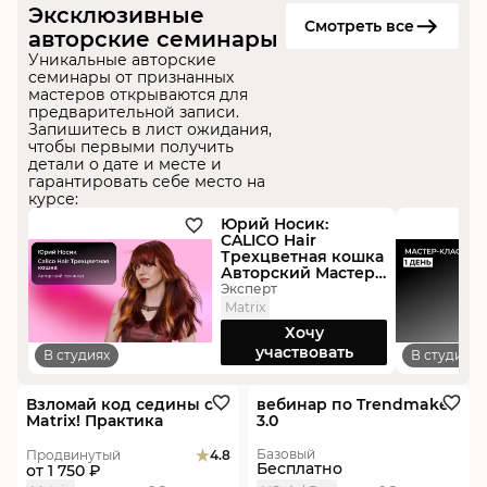
Эксклюзивные
Смотреть все
авторские семинары
Уникальные авторские
семинары от признанных
мастеров открываются для
предварительной записи.
Запишитесь в лист ожидания,
чтобы первыми получить
детали о дате и месте и
гарантировать себе место на
курсе:
Юрий Носик:
CALICO Hair
Трехцветная кошка
Авторский Мастер-
класс Практика
Эксперт
Matrix
Хочу
участвовать
В студиях
В студиях
В студиях
Скидка
Пакет
Онлайн
Новинка
Взломай код седины с
вебинар по Trendmaker
Matrix​! Практика
3.0
Базовый
Продвинутый
4.8
Бесплатно
от
1 750 ₽