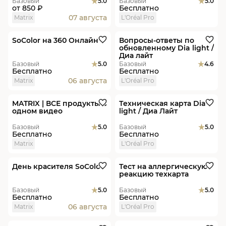
Базовый
5.0
Базовый
5.0
от
850 ₽
Бесплатно
07 августа
Matrix
L'Oréal Pro
Онлайн
Видеоурок
Новинка
SoColor на 360 Онлайн
Вопросы-ответы по
обновленному Dia light /
Диа лайт
Базовый
5.0
Базовый
4.6
Бесплатно
Бесплатно
06 августа
Matrix
L'Oréal Pro
Видеоурок
Видеоурок
Новинка
MATRIX | ВСЕ продукты в
Техническая карта Dia
одном видео
light / Диа Лайт
Базовый
5.0
Базовый
5.0
Бесплатно
Бесплатно
Matrix
L'Oréal Pro
В студиях
Видеоурок
День красителя SoColor
Тест на аллергическую
реакцию техкарта
Базовый
5.0
Базовый
5.0
Бесплатно
Бесплатно
06 августа
Matrix
L'Oréal Pro
В студиях
Скидка
Пакет
Видеоурок