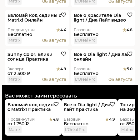
06 августа
06 августа
Matrix
L'Oréal Pro
Онлайн
Видеоурок
Новинка
Взломай код седины с
Все о красителе Dia
Matrix​! Онлайн
light / Диа Лайт видео
Продвинутый
4.4
Базовый
4.8
Бесплатно
Бесплатно
06 августа
Matrix
L'Oréal Pro
В студиях
Скидка
Пакет
Онлайн
Новинка
Sunny Color: Блики
Все о Dia light / Диа лайт
солнца Практика
онлайн
Эксперт
4.9
Базовый
5.0
от
2 500 ₽
Бесплатно
06 августа
06 августа
Matrix
L'Oréal Pro
В студиях
Скидка
Пакет
В студиях
Новинка
В студия
Вас может заинтересовать
Взломай код седины
Все о Dia light / Диа
Тониров
с Matrix​! Практика
лайт практика
на 360 
Продвинутый
4.8
Базовый
4.9
Базовый
от
1 750 ₽
Бесплатно
от
850 ₽
Matrix
L'Oréal Pro
Matrix
Видеоурок
Видеоурок
Новинка