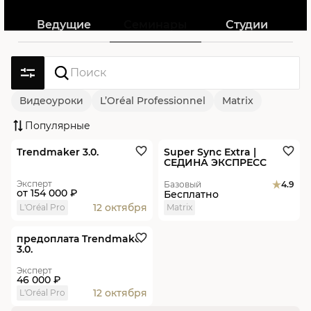
Ведущие
Семинары
Студии
Видеоуроки
L’Oréal Professionnel
Matrix
Окрашивание
Психология
Стрижки
Популярные
В студиях
Новинка
Скидка
Видеоурок
Новинка
Укладки
Уход и стайлинг
Новинки
Trendmaker 3.0.
Super Sync Extra |
СЕДИНА ЭКСПРЕСС
Эксперт
Базовый
4.9
от
154 000 ₽
Бесплатно
12 октября
L'Oréal Pro
Matrix
В студиях
Новинка
предоплата Trendmaker
3.0.
Эксперт
46 000 ₽
12 октября
L'Oréal Pro