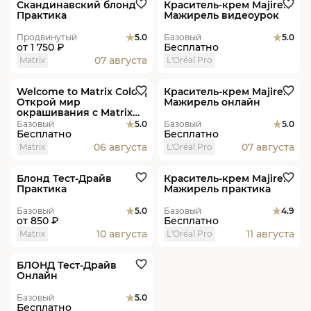
Скандинавский блонд
Краситель-крем Majirel /
Практика
Мажирель видеоурок
Продвинутый
5.0
Базовый
5.0
от
1 750 ₽
Бесплатно
07 августа
Matrix
L'Oréal Pro
В студиях
Онлайн
Welcome to Matrix Color |
Краситель-крем Majirel /
Открой мир
Мажирель онлайн
окрашивания с Matrix
Практика
Базовый
5.0
Базовый
5.0
Бесплатно
Бесплатно
06 августа
07 августа
Matrix
L'Oréal Pro
В студиях
Скидка
Пакет
В студиях
Блонд Тест-Драйв
Краситель-крем Majirel /
Практика
Мажирель практика
Базовый
5.0
Базовый
4.9
от
850 ₽
Бесплатно
10 августа
11 августа
Matrix
L'Oréal Pro
Онлайн
БЛОНД Тест-Драйв
Онлайн
Базовый
5.0
Бесплатно