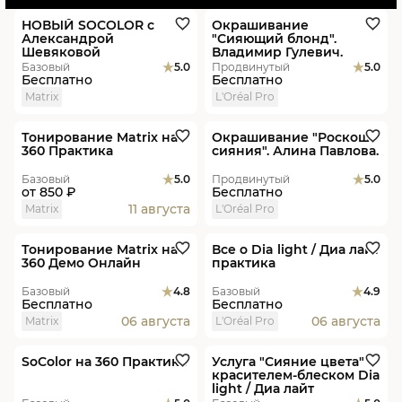
НОВЫЙ SOCOLOR c
Окрашивание
Александрой
"Сияющий блонд".
Шевяковой
Владимир Гулевич.
Базовый
5.0
Продвинутый
5.0
Бесплатно
Бесплатно
Matrix
L'Oréal Pro
В студиях
Новинка
Скидка
Видеоурок
Пакет
Новинка
Тонирование Matrix на
Окрашивание "Роскошь
360 Практика
сияния". Алина Павлова.
Базовый
5.0
Продвинутый
5.0
от
850 ₽
Бесплатно
11 августа
Matrix
L'Oréal Pro
Онлайн
Новинка
В студиях
Новинка
Тонирование Matrix на
Все о Dia light / Диа лайт
360 Демо Онлайн
практика
Базовый
4.8
Базовый
4.9
Бесплатно
Бесплатно
06 августа
06 августа
Matrix
L'Oréal Pro
В студиях
Скидка
Пакет
Видеоурок
Новинка
SoColor на 360 Практика
Услуга "Сияние цвета" с
красителем-блеском Dia
light / Диа лайт