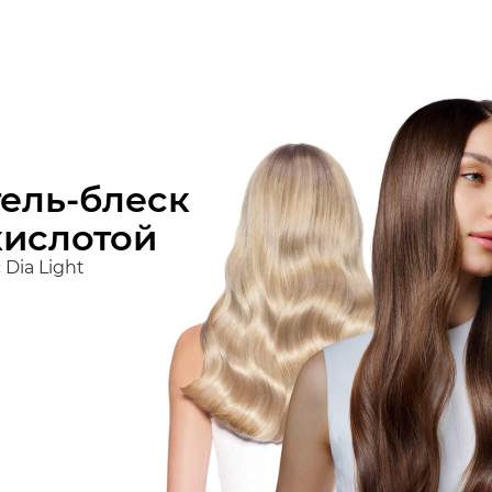
алов
L'Oréal Professionnel Paris
Matrix
Biolage
Salon Emot
тель-блеск
кислотой
Dia Light