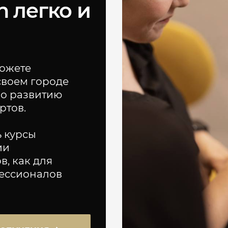
n легко и
можете
своем городе
по развитию
ртов.
ь курсы
ии
в, как для
фессионалов