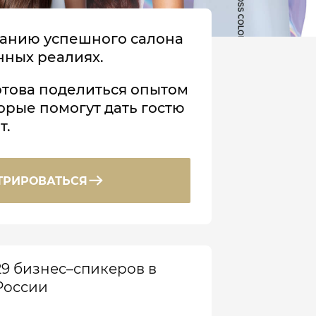
данию успешного салона
нных реалиях.
отова поделиться опытом
орые помогут дать гостю
т.
ТРИРОВАТЬСЯ
29 бизнес–спикеров в
России