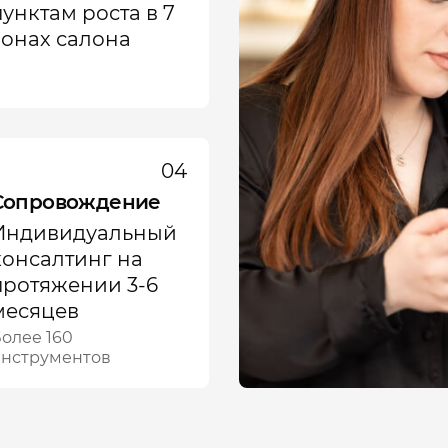
пунктам роста в 7
зонах салона
04
Сопровождение
Индивидуальный
консалтинг на
протяжении 3‑6
месяцев
олее 160
нструментов