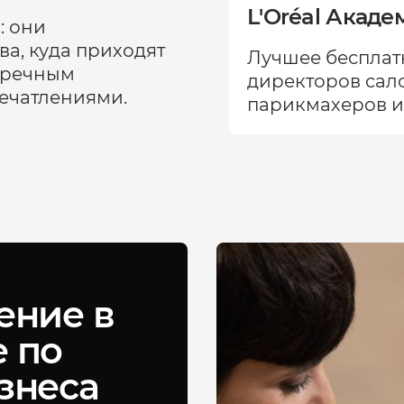
L'Oréal Акаде
: они
а, куда приходят
Лучшее бесплат
пречным
директоров сал
печатлениями.
парикмахеров и 
ение в
 по
знеса