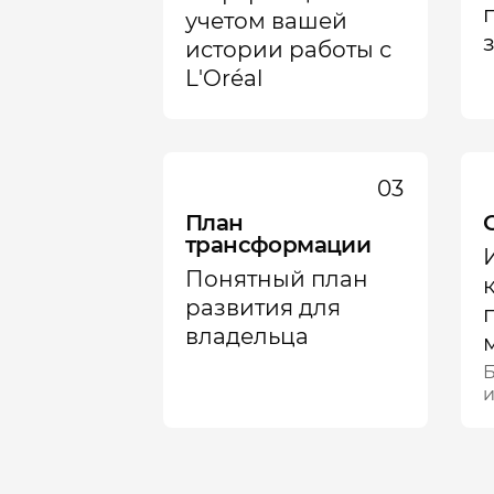
учетом вашей
истории работы с
L'Oréal
03
План
трансформации
Понятный план
развития для
владельца
Б
и