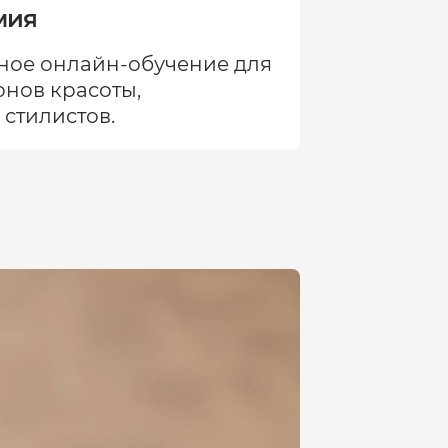
мия
ное онлайн‑обучение для
онов красоты,
стилистов.