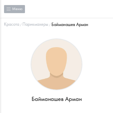
Меню
Красота
Парикмахеры
Байманашев Арман
Байманашев Арман