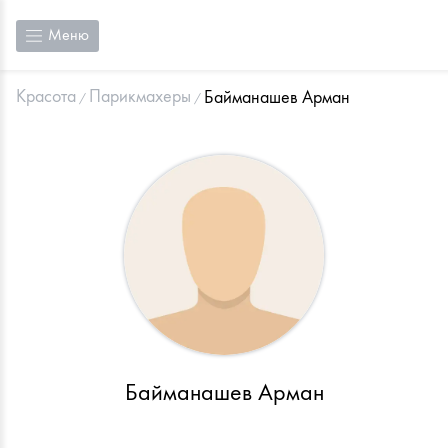
Меню
Красота
Парикмахеры
Байманашев Арман
Байманашев Арман