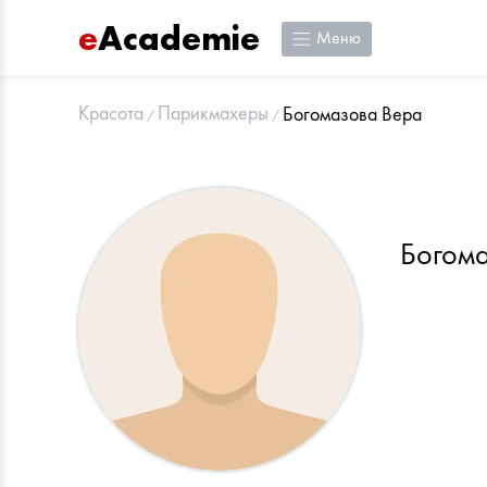
e
Academie
Меню
Красота
Парикмахеры
Богомазова Вера
Богом