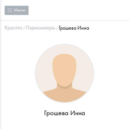
Меню
Красота
Парикмахеры
Грошева Инна
Грошева Инна