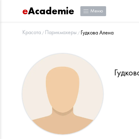
e
Academie
Меню
Красота
Парикмахеры
Гудкова Алена
Гудков