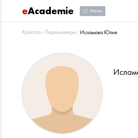
e
Academie
Меню
Красота
Парикмахеры
Исламова Юлия
Ислам