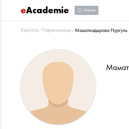
e
Academie
Меню
Красота
Парикмахеры
Маматкадырова Нургуль
Мамат