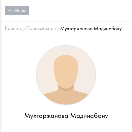
Меню
Красота
Парикмахеры
Мухтаржанова Мадинабону
Мухтаржанова Мадинабону