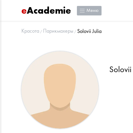
e
Academie
Меню
Красота
Парикмахеры
Solovii Julia
Solovii