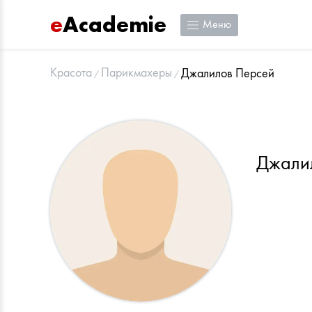
e
Academie
Меню
Красота
Парикмахеры
Джалилов Персей
Джали