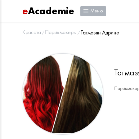
e
Academie
Меню
Красота
Парикмахеры
Тагмазян Адрине
Тагмаз
Парикмахер