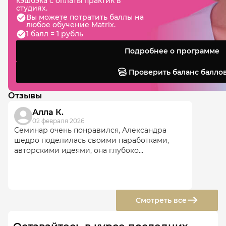
кэшбэка с оплаты практик в
студиях.
Вы можете потратить баллы на
любое обучение Matrix.
1 балл = 1 рубль
Подробнее о программе
Проверить баланс балло
Отзывы
Алла К.
02 февраля 2026
Семинар очень понравился, Александра
шедро поделилась своими наработками,
авторскими идеями, она глубоко
увлечённый мастер парикмахерского
искусства, с удовольствием пойду на её
другие семинары.
Смотреть все