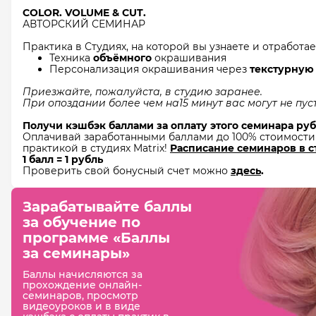
COLOR. VOLUME & CUT.
АВТОРСКИЙ СЕМИНАР
Практика в Студиях, на которой вы узнаете и отработае
Техника
объёмного
окрашивания
Персонализация окрашивания через
текстурную
Приезжайте, пожалуйста, в студию заранее.
При опоздании более чем на15 минут вас могут не пус
Получи кэшбэк баллами за оплату этого семинара ру
Оплачивай заработанными баллами до 100% стоимости
практикой в студиях Matrix!
Расписание семинаров в с
1 балл = 1 рубль
Проверить свой бонусный счет можно
здесь
.
Зарабатывайте баллы
за обучение
по
программе «Баллы
за семинары»
Баллы начисляются за
прохождение онлайн-
семинаров, просмотр
видеоуроков и в виде