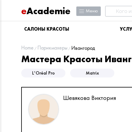
e
Academie
Меню
САЛОНЫ КРАСОТЫ
УСЛ
Home
Парикмахеры
Ивангород
Мастера Красоты Иван
L'Oréal Pro
Matrix
Шевякова Виктория