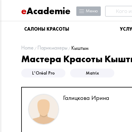
e
Academie
Меню
САЛОНЫ КРАСОТЫ
УСЛ
Home
Парикмахеры
Кыштым
Мастера Красоты Кыш
L'Oréal Pro
Matrix
Галицкова Ирина