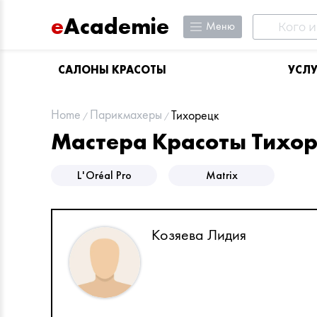
e
Academie
Меню
САЛОНЫ КРАСОТЫ
УСЛ
Home
Парикмахеры
Тихорецк
Мастера Красоты Тихо
L'Oréal Pro
Matrix
Козяева Лидия