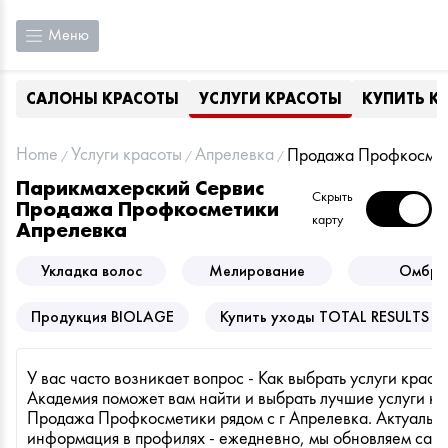
Меню
САЛОНЫ КРАСОТЫ
УСЛУГИ КРАСОТЫ
КУПИТЬ К
Home
Услуги красоты
Апрелевка
Продажа Профкосме
Парикмахерский Сервис
Скрыть
Продажа Профкосметики
карту
Апрелевка
Укладка волос
Мелирование
Омбре
Продукция BIOLAGE
Купить уходы TOTAL RESULTS от
У вас часто возникает вопрос - Как выбрать услуги красот
Академия поможет вам найти и выбрать лучшие услуги кр
Продажа Профкосметики рядом с г Апрелевка. Актуальн
информация в профилях - ежедневно, мы обновляем сало