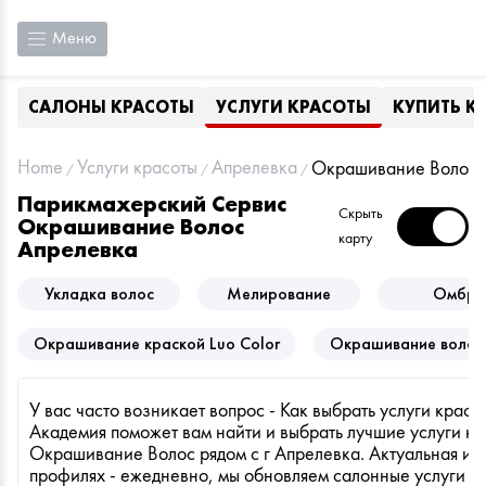
Меню
САЛОНЫ КРАСОТЫ
УСЛУГИ КРАСОТЫ
КУПИТЬ К
Home
Услуги красоты
Апрелевка
Окрашивание Волос
Парикмахерский Сервис
Скрыть
Окрашивание Волос
карту
Апрелевка
Укладка волос
Мелирование
Омбре
Окрашивание краской Luo Color
Окрашивание волос
У вас часто возникает вопрос - Как выбрать услуги красот
Академия поможет вам найти и выбрать лучшие услуги кр
Окрашивание Волос рядом с г Апрелевка. Актуальная и
профилях - ежедневно, мы обновляем салонные услуги п